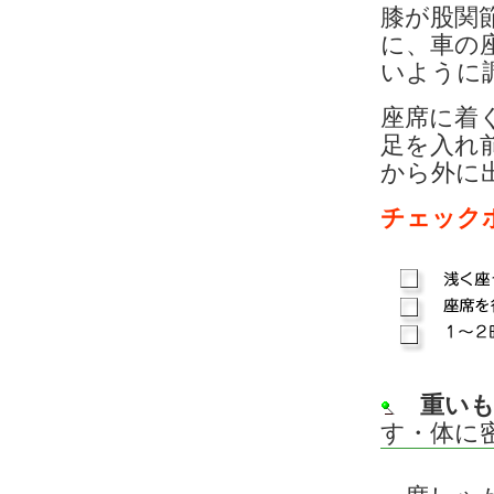
膝が股関
に、車の
いように
座席に着
足を入れ
から外に
チェック
重い
す・体に