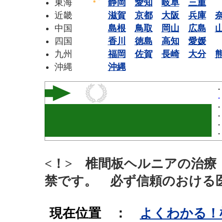
東海
静岡
愛知
岐阜
三重
近畿
滋賀
京都
大阪
兵庫
中国
島根
鳥取
岡山
広島
四国
香川
徳島
高知
愛媛
九州
福岡
佐賀
長崎
大分
沖縄
沖縄
<！> 椎間板ヘルニアの治
禁です。 必ず信頼のおける
現在位置 ：
よくわかる！