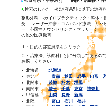
都道府県・治療法別 病院・治療院・各
検索のしかた -都道府県別に以下の診療
整形外科 -カイロプラクティック・整体・
灸 -レーザー治療・ゴムバンド療法 リハ
ー 心因性カウンセリング・マッサージ 
の他の医療機関
１・目的の都道府県をクリック
２・治療法、診察科目別に分類してあるの
お探しください
北海道
北海道
東北
青森
秋田
岩手
山形
北関東
茨城
栃木
群馬
南関東
埼玉
千葉
東京
神奈川
甲信越
山梨
長野
新潟
北陸
富山
石川
福井