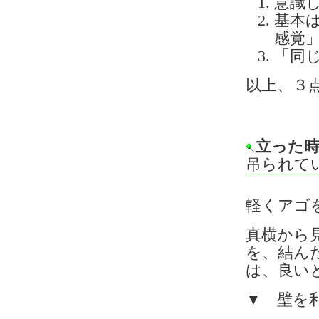
意識
基本
感覚
「同
以上、３
立った
吊られて
軽くアゴ
真横から
を、結ん
は、良い
▼ 壁を