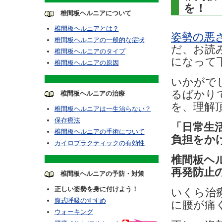
を！
椎間板ヘルニアについて
椎間板ヘルニアとは？
姿勢の悪
椎間板ヘルニアの一般的な症状
だ、お読
椎間板ヘルニアのタイプ
になって
椎間板ヘルニアの原因
いかがで
るばかり
椎間板ヘルニアの治療
を、理解
椎間板ヘルニアは一生治らない？
保存療法
「日常生
椎間板ヘルニアの手術について
負担をか
カイロプラクティックの有効性
椎間板ヘ
再発防止
椎間板ヘルニアの予防・対策
正しい姿勢を身に付けよう！
いくら治
腹式呼吸のすすめ
に腰が痛
ウォーキング