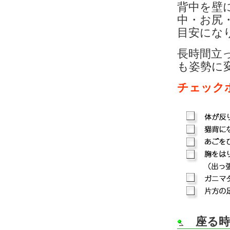
背中を壁
中・お尻
目安にな
長時間立
も姿勢に
チェック
座る時