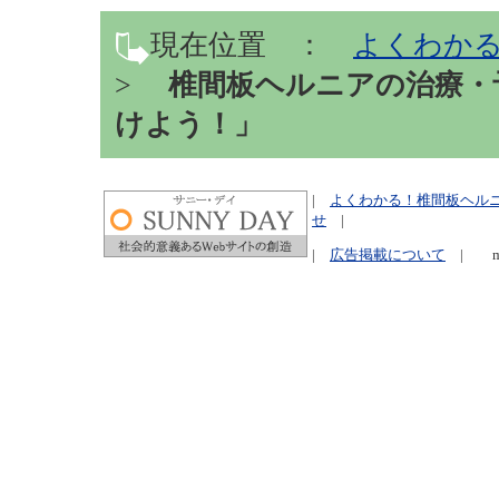
現在位置 ：
よくわかる
>
椎間板ヘルニアの治療・
けよう！」
|
よくわかる！椎間板ヘル
せ
|
|
広告掲載について
| mana