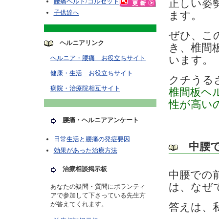
腰痛ベルト/コルセット
正しい姿
子供達へ
ます。
ぜひ、こ
ヘルニアリンク
き、椎間
います。
ヘルニア・腰痛 お役立ちサイト
健康・生活 お役立ちサイト
クチうる
病院・治療院相互サイト
椎間板ヘ
性が高い
腰痛・ヘルニアアンケート
日常生活と腰痛の発症要因
中腰
効果があった治療方法
治療相談掲示板
中腰での
は、なぜ
あなたの疑問・質問にボランティ
アで参加して下さっている先生方
が答えてくれます。
答えは、