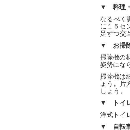
▼ 料理
なるべく
に１５セ
足ずつ交
▼ お掃
掃除機の
姿勢にな
掃除機は
ょう。片
しょう。
▼ トイ
洋式トイ
▼ 自転