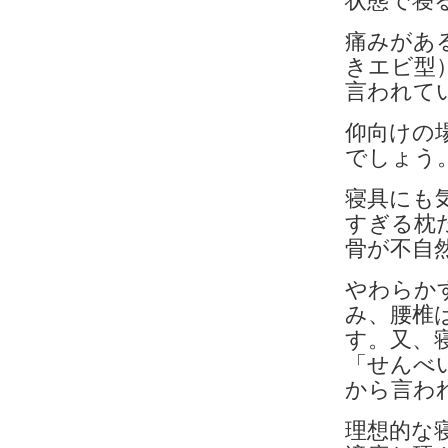
状態で寝
痛みがあ
きエビ型
言われて
仰向けの
でしょう
寝具にも
すぎる枕
骨が不自
やわらか
み、腰椎
す。又、
「せんべ
から言わ
理想的な