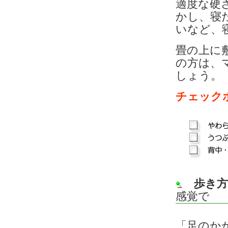
適度な硬
かし、寝
いなど、
畳の上に
の方は、
しょう。
チェック
歩き方
感覚で
「足のか